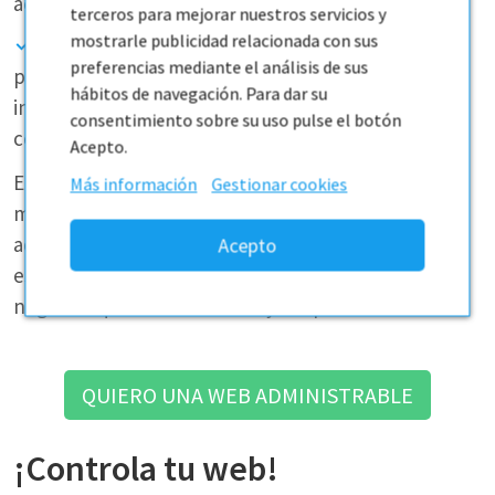
actualizaciones frecuentes.
terceros para mejorar nuestros servicios y
mostrarle publicidad relacionada con sus
Web estática:
No permite cambios fáciles por
preferencias mediante el análisis de sus
parte del usuario. Cada modificación requiere la
hábitos de navegación. Para dar su
intervención de un programador, lo que puede ser
consentimiento sobre su uso pulse el botón
costoso y lento.
Acepto.
En resumen, mientras que las webs estáticas son
Más información
Gestionar cookies
más rápidas de desarrollar inicialmente, las
administrables son mucho más prácticas y
escalables a largo plazo, especialmente para
negocios que buscan crecer y adaptarse.
QUIERO UNA WEB ADMINISTRABLE
¡Controla tu web!